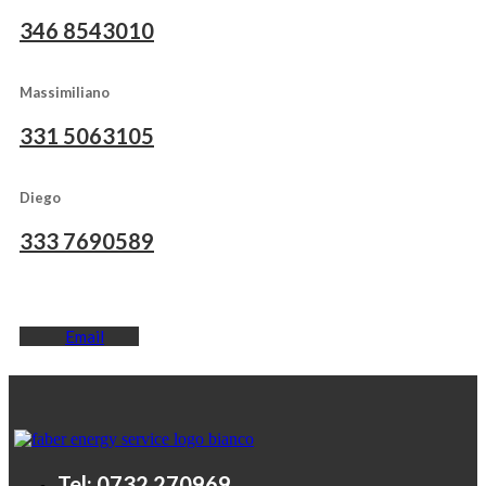
346 8543010
Massimiliano
331 5063105
Diego
333 7690589
Email
Tel: 0732 270969